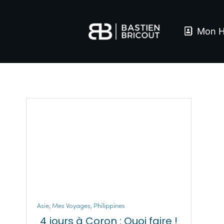
Mon H
Asie
,
Mes Voyages
,
Philippines
4 jours à Coron : Quoi faire !