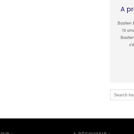
A pr
Bastien 
15 ans
Bastien
s'
Search
for: