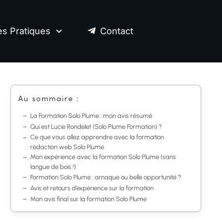
es Pratiques
Contact
Au sommaire :
La Formation Solo Plume : mon avis résumé
Qui est Lucie Rondelet (Solo Plume Formation) ?
Ce que vous allez apprendre avec la formation
rédaction web Solo Plume
Mon expérience avec la formation Solo Plume (sans
langue de bois !)
Formation Solo Plume : arnaque ou belle opportunité ?
Avis et retours d’expérience sur la formation
Mon avis final sur la formation Solo Plume