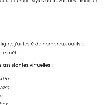
aux différents styles de travail des clients et
gne, j’ai testé de nombreux outils et
ce métier.
ssistantes virtuelles :
ckUp
gram
e
box