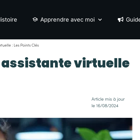
istoire
Apprendre avec moi
Guid
uelle : Les Points Clés
ssistante virtuelle
Article mis à jour
le
16/08/2024