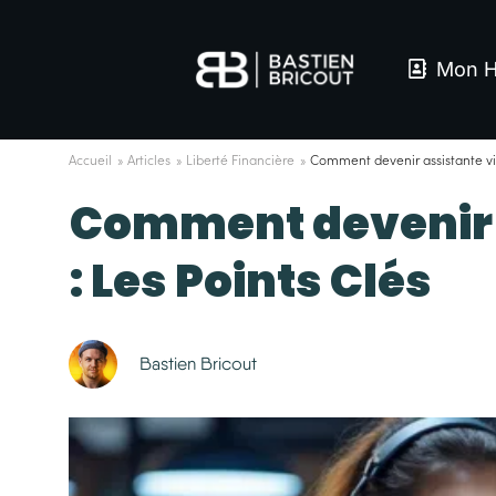
Mon H
Accueil
»
Articles
»
Liberté Financière
»
Comment devenir assistante virt
Comment devenir a
: Les Points Clés
Bastien Bricout